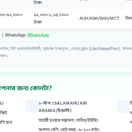
টাকা
০০০–৬২,০০০+
৯২,০০০–১,১৫,০০০+
AUH/KWI/BAH/MCT
বিক
টাকা
6 | WhatsApp:
WhatsApp
তারিখ, সিট অ্যাভেইলেবিলিটি, ব্যাগেজ ইনক্লুশন, ফেয়ার ব্র্যান্ড (Lite/Value/Flex), স্টপও
 করুন।
আপনার জন্য কোনটা?
S)
১‑স্টপ (SALAMAIR/AIR
স
ARABIA/ইত্যাদি)
ানজিট
স
সাশ্রয়ী হওয়ার সম্ভাবনা, তারিখ/টাইমিং
েশি হতে
স
অপশন বেশি; মোট সময় ~৮–১২+ ঘণ্টা।