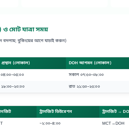
) ও মোট যাত্রা সময়
 বদলায়; বুকিংয়ের আগে যাচাই করুন)
প্রস্থান (লোকাল)
DOH আগমন (লোকাল)
 ০৪:০০–০৫:০০
সকাল ০৭:৩০–০৮:০০
্যা ১৮:০০–২০:০০
রাত ২১:৩০–২৩:০০
রানজিট
ট্রানজিট ডিউরেশন
ট্রানজিট → D
T
~২:০০–৪:০০
MCT→DOH