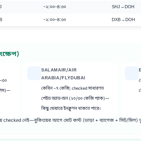
J
~২:০০–৪:৩০
SHJ→DOH
B
~২:০০–৪:৩০
DXB→DOH
ংক্ষেপ)
SALAMAIR/AIR
ARABIA/FLYDUBAI
৫–৩০
ক
কেবিন ~৭ কেজি; checked সাধারণত
পিস)—
ক
পেইড অ্যাড‑অন (২০/৩০ কেজি প্যাক)—
কিছু ফেয়ারে ইনক্লুশন থাকতে পারে।
ময় checked নেই—বুকিংয়ের আগে মোট কস্ট (ভাড়া + ব্যাগেজ + সিট/মিল) 