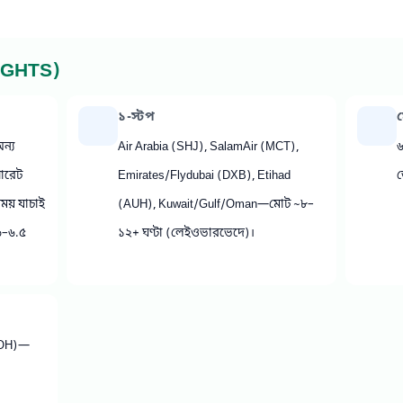
IGHTS)
১‑স্টপ
স
ন্য
Air Arabia (SHJ), SalamAir (MCT),
৬
পারেট
Emirates/Flydubai (DXB), Etihad
ভ
ময় যাচাই
(AUH), Kuwait/Gulf/Oman—মোট ~৮–
৬–৬.৫
১২+ ঘণ্টা (লেইওভারভেদে)।
(DOH)—