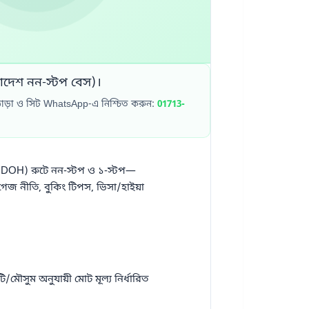
লাদেশ নন-স্টপ বেস)।
 ভাড়া ও সিট WhatsApp-এ নিশ্চিত করুন:
01713-
া (DOH) রুটে নন‑স্টপ ও ১‑স্টপ—
গেজ নীতি, বুকিং টিপস, ভিসা/হাইয়া
টি/মৌসুম অনুযায়ী মোট মূল্য নির্ধারিত