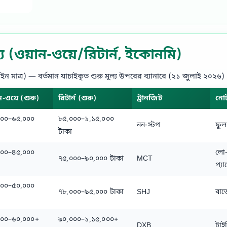
 (ওয়ান‑ওয়ে/রিটার্ন, ইকোনমি)
ইন মাত্র) — বর্তমান যাচাইকৃত শুরু মূল্য উপরের ব্যানারে (২১ জুলাই ২০২৬)
ন‑ওয়ে (শুরু)
রিটার্ন (শুরু)
ট্রানজিট
নো
০০০–৬৫,০০০
৮৫,০০০–১,১৫,০০০
নন‑স্টপ
ফুল
টাকা
০০০–৪৫,০০০
লো‑
৭৫,০০০–৯০,০০০ টাকা
MCT
প্য
০০০–৫০,০০০
৭৮,০০০–৯৫,০০০ টাকা
SHJ
বাজ
০০০–৬০,০০০+
৯০,০০০–১,১৫,০০০+
DXB
টাই