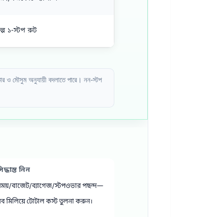
ল্প ১‑স্টপ রুট
ভার ও মৌসুম অনুযায়ী বদলাতে পারে। নন‑স্টপ
িদ্ধান্ত নিন
ময়/বাজেট/ব্যাগেজ/স্টপওভার পছন্দ—
ব মিলিয়ে টোটাল কস্ট তুলনা করুন।