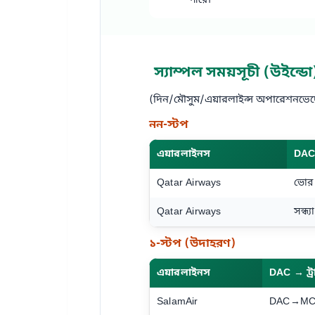
পারে।
স্যাম্পল সময়সূচী (উইন্ডো
(দিন/মৌসুম/এয়ারলাইন্স অপারেশনভেদে
নন‑স্টপ
এয়ারলাইনস
DAC 
Qatar Airways
ভোর
Qatar Airways
সন্ধ
১‑স্টপ (উদাহরণ)
এয়ারলাইনস
DAC → ট্
SalamAir
DAC→MC