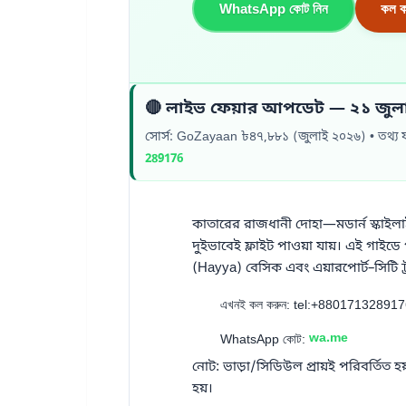
WhatsApp কোট নিন
কল ক
🔴 লাইভ ফেয়ার আপডেট — ২১ জুল
সোর্স: GoZayaan ৳৪৭,৮৮১ (জুলাই ২০২৬) • তথ্য য
289176
কাতারের রাজধানী দোহা—মডার্ন স্কাইল
দুইভাবেই ফ্লাইট পাওয়া যায়। এই গাইডে
(Hayya) বেসিক এবং এয়ারপোর্ট–সিটি ট
এখনই কল করুন: tel:+88017132891
wa.me
WhatsApp কোট:
নোট: ভাড়া/সিডিউল প্রায়ই পরিবর্তিত হয়।
হয়।