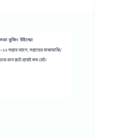
েরা বুকিং উইন্ডো
–১২ সপ্তাহ আগে; সপ্তাহের মাঝামাঝি/
োর‑রাত স্লটে প্রায়ই কম রেট।