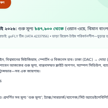
রুন
াই ২০২৬:
শুরু মূল্য
৳৪৭,৯০০ থেকে
(ওয়ান-ওয়ে, বিমান বাং
াচাই: goFLY টিম (IATA 42337956) • ভাড়া রিয়েল-টাইম পরিবর্তনশীল—চূড়ান্ত
াইন, বিশ্বমানের মিউজিয়াম, স্পোর্টস ও বিজনেস হাব। ঢাকা (DAC) → দোহ
 পাবেন আজকের শুরু মূল্য, বাস্তবসম্মত ফ্লাইট অপশন, স্যাম্পল সিডিউল, ব্যা
্রান্সফার—সব এক জায়গায়।
76
 প্রদর্শিত সব মূল্য ‘শুরু মূল্য’; ট্যাক্স/সারচার্জ/ব্যাগেজ/সিট অ্যাভেইলেবিলি