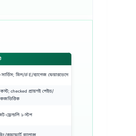
ট
‑সার্ভিস; মিল/IFE/ব্যাগেজ ফেয়ারভেদে
কস্ট; checked প্রায়শই পেইড/
াকেজভিত্তিক
েট‑ফ্রেন্ডলি ১‑স্টপ
মিং/কমফোর্ট ব্যালান্স