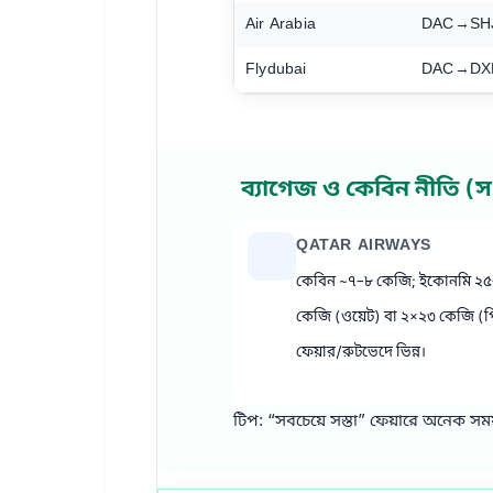
Air Arabia
DAC→SH
Flydubai
DAC→DX
ব্যাগেজ ও কেবিন নীতি (স
QATAR AIRWAYS
কেবিন ~৭–৮ কেজি; ইকোনমি ২
কেজি (ওয়েট) বা ২×২৩ কেজি (
ফেয়ার/রুটভেদে ভিন্ন।
টিপ: “সবচেয়ে সস্তা” ফেয়ারে অনেক স