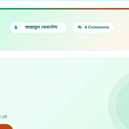
জান্নাতুল ফেরদৌস
4 Comments
জ নেই