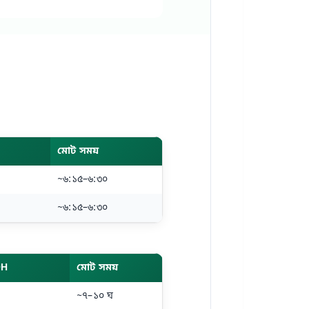
মোট সময়
~৬:১৫–৬:৩০
~৬:১৫–৬:৩০
OH
মোট সময়
~৭–১০ ঘ