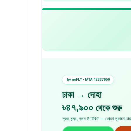
by goFLY • IATA 42337956
ঢাকা → দোহা
৳৪৭,৯০০
থেকে শুরু
স্বচ্ছ মূল্য, দ্রুত ই-টিকিট — কোনো লুকানো চার্