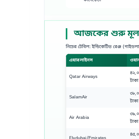
কানেক্টেড।
আজকের শুরু মূল্য
নিচের টেবিল: ইন্ডিকেটিভ রেঞ্জ (গাইডলা
এয়ারলাইনস
ওয়া
৪২,
Qatar Airways
টাকা
৩৮,
SalamAir
টাকা
৩৯,
Air Arabia
টাকা
৪৫,
Flydubai/Emirates