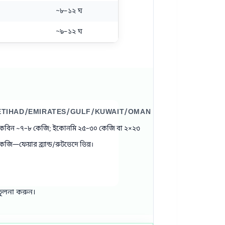
~৮–১২ ঘ
~৯–১২ ঘ
ETIHAD/EMIRATES/GULF/KUWAIT/OMAN
েবিন ~৭–৮ কেজি; ইকোনমি ২৫–৩০ কেজি বা ২×২৩
েজি—ফেয়ার ব্র্যান্ড/রুটভেদে ভিন্ন।
তুলনা করুন।