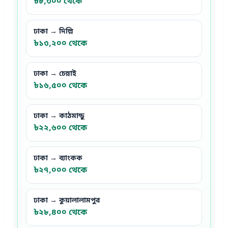
৳৮,৩০০ থেকে
ঢাকা → দিল্লি
৳১৩,২০০ থেকে
ঢাকা → চেন্নাই
৳১৬,৫০০ থেকে
ঢাকা → কাঠমান্ডু
৳২২,৬০০ থেকে
ঢাকা → ব্যাংকক
৳২৭,০০০ থেকে
ঢাকা → কুয়ালালামপুর
৳২৮,৪০০ থেকে