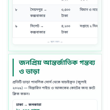
৮
সৈয়দপুর →
৩,৫০০
বিমান ও নভোএয়ার
কক্সবাজার
টাকা
৯
সিলেট →
৪,২০০
সপ্তাহে ২ দিন (বিমান)
কক্সবাজার
টাকা
জনপ্রিয় আন্তর্জাতিক গন্তব্য
ও ভাড়া
প্রতিটি ভাড়া পাবলিক সোর্স থেকে যাচাইকৃত (জুলাই
২০২৬) — বিস্তারিত গাইড ও আজকের কোটের জন্য রুটে
ক্লিক করুন।
ঢাকা → কলকাতা