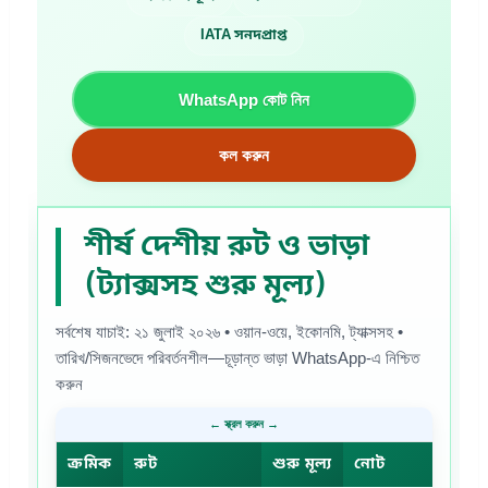
IATA সনদপ্রাপ্ত
WhatsApp কোট নিন
কল করুন
শীর্ষ দেশীয় রুট ও ভাড়া
(ট্যাক্সসহ শুরু মূল্য)
সর্বশেষ যাচাই: ২১ জুলাই ২০২৬ • ওয়ান-ওয়ে, ইকোনমি, ট্যাক্সসহ •
তারিখ/সিজনভেদে পরিবর্তনশীল—চূড়ান্ত ভাড়া WhatsApp-এ নিশ্চিত
করুন
ক্রমিক
রুট
শুরু মূল্য
নোট