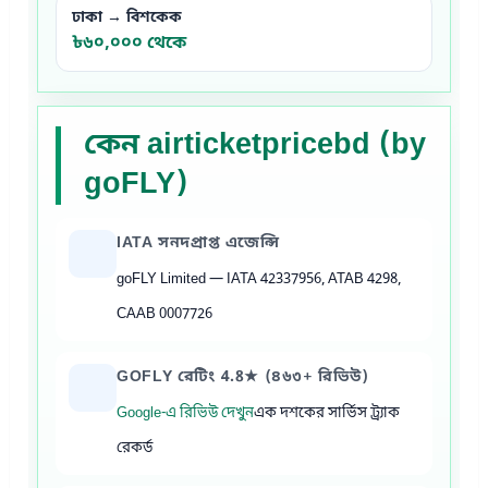
ঢাকা → বিশকেক
৳৬০,০০০ থেকে
কেন airticketpricebd (by
goFLY)
IATA সনদপ্রাপ্ত এজেন্সি
goFLY Limited — IATA 42337956, ATAB 4298,
CAAB 0007726
GOFLY রেটিং 4.8★ (৪৬৩+ রিভিউ)
Google-এ রিভিউ দেখুন
এক দশকের সার্ভিস ট্র্যাক
রেকর্ড