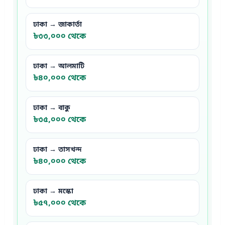
ঢাকা → জাকার্তা
৳৩৩,০০০ থেকে
ঢাকা → আলমাটি
৳৪০,০০০ থেকে
ঢাকা → বাকু
৳৩৫,০০০ থেকে
ঢাকা → তাসখন্দ
৳৪০,০০০ থেকে
ঢাকা → মস্কো
৳৫৭,০০০ থেকে