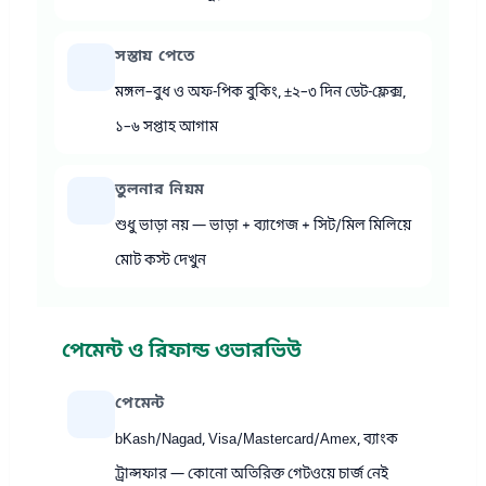
সস্তায় পেতে
মঙ্গল–বুধ ও অফ-পিক বুকিং, ±২–৩ দিন ডেট-ফ্লেক্স,
১–৬ সপ্তাহ আগাম
তুলনার নিয়ম
শুধু ভাড়া নয় — ভাড়া + ব্যাগেজ + সিট/মিল মিলিয়ে
মোট কস্ট দেখুন
পেমেন্ট ও রিফান্ড ওভারভিউ
পেমেন্ট
bKash/Nagad, Visa/Mastercard/Amex, ব্যাংক
ট্রান্সফার — কোনো অতিরিক্ত গেটওয়ে চার্জ নেই