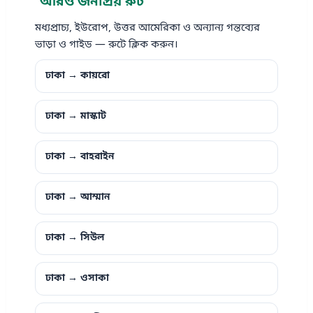
আরও জনপ্রিয় রুট
মধ্যপ্রাচ্য, ইউরোপ, উত্তর আমেরিকা ও অন্যান্য গন্তব্যের
ভাড়া ও গাইড — রুটে ক্লিক করুন।
ঢাকা → কায়রো
ঢাকা → মাস্কাট
ঢাকা → বাহরাইন
ঢাকা → আম্মান
ঢাকা → সিউল
ঢাকা → ওসাকা