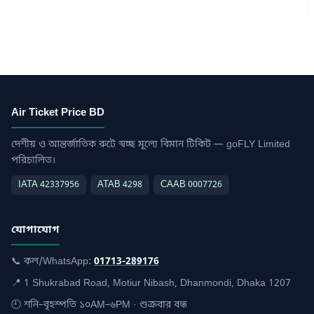
Air Ticket Price BD
দেশীয় ও আন্তর্জাতিক রুটে স্বচ্ছ মূল্যে বিমান টিকিট — goFLY Limited
পরিচালিত।
IATA 42337956
ATAB 4298
CAAB 0007726
যোগাযোগ
📞 কল/WhatsApp:
01713-289176
📍 1 Shukrabad Road, Motiur Nibash, Dhanmondi, Dhaka 1207
🕘 শনি–বৃহস্পতি ১০AM–৬PM · শুক্রবার বন্ধ