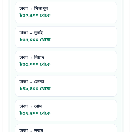
ঢাকা → সিঙ্গাপুর
৳৩০,৫০০ থেকে
ঢাকা → দুবাই
৳৩৫,০০০ থেকে
ঢাকা → রিয়াদ
৳৩৫,০০০ থেকে
ঢাকা → জেদ্দা
৳৪৯,৪০০ থেকে
ঢাকা → রোম
৳৫২,৫০০ থেকে
ঢাকা → লন্ডন