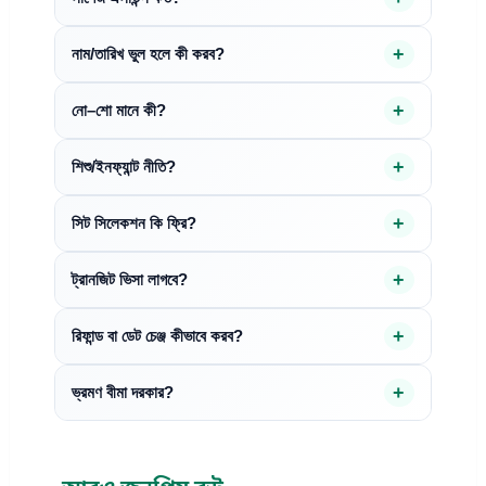
নাম/তারিখ ভুল হলে কী করব?
নো–শো মানে কী?
শিশু/ইনফ্যান্ট নীতি?
সিট সিলেকশন কি ফ্রি?
ট্রানজিট ভিসা লাগবে?
রিফান্ড বা ডেট চেঞ্জ কীভাবে করব?
ভ্রমণ বীমা দরকার?