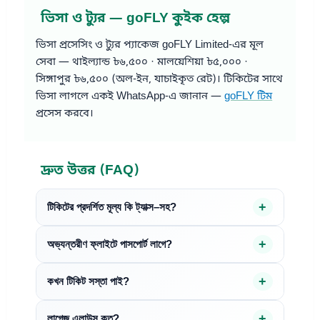
ভিসা ও ট্যুর — goFLY কুইক হেল্প
ভিসা প্রসেসিং ও ট্যুর প্যাকেজ goFLY Limited-এর মূল
সেবা — থাইল্যান্ড ৳৬,৫০০ · মালয়েশিয়া ৳৫,০০০ ·
সিঙ্গাপুর ৳৬,৫০০ (অল-ইন, যাচাইকৃত রেট)। টিকিটের সাথে
ভিসা লাগলে একই WhatsApp-এ জানান —
goFLY টিম
প্রসেস করবে।
দ্রুত উত্তর (FAQ)
টিকিটের প্রদর্শিত মূল্য কি ট্যাক্স–সহ?
অভ্যন্তরীণ ফ্লাইটে পাসপোর্ট লাগে?
কখন টিকিট সস্তা পাই?
লাগেজ এলাউন্স কত?