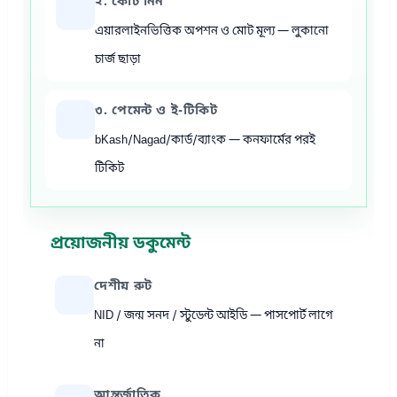
২. কোট নিন
এয়ারলাইনভিত্তিক অপশন ও মোট মূল্য — লুকানো
চার্জ ছাড়া
৩. পেমেন্ট ও ই-টিকিট
bKash/Nagad/কার্ড/ব্যাংক — কনফার্মের পরই
টিকিট
প্রয়োজনীয় ডকুমেন্ট
দেশীয় রুট
NID / জন্ম সনদ / স্টুডেন্ট আইডি — পাসপোর্ট লাগে
না
আন্তর্জাতিক