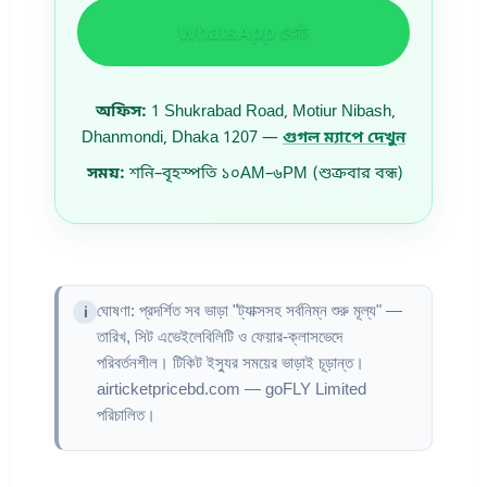
WhatsApp কোট
অফিস:
1 Shukrabad Road, Motiur Nibash,
Dhanmondi, Dhaka 1207 —
গুগল ম্যাপে দেখুন
সময়:
শনি–বৃহস্পতি ১০AM–৬PM (শুক্রবার বন্ধ)
ঘোষণা: প্রদর্শিত সব ভাড়া "ট্যাক্সসহ সর্বনিম্ন শুরু মূল্য" —
তারিখ, সিট এভেইলেবিলিটি ও ফেয়ার-ক্লাসভেদে
পরিবর্তনশীল। টিকিট ইস্যুর সময়ের ভাড়াই চূড়ান্ত।
airticketpricebd.com — goFLY Limited
পরিচালিত।