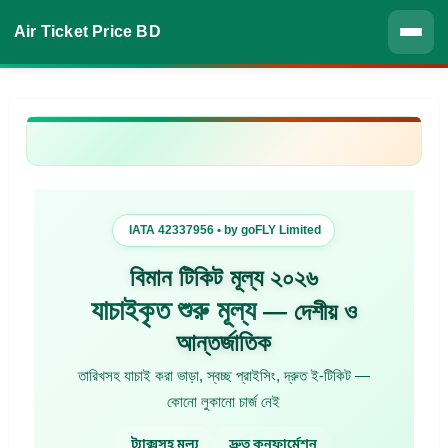
Air Ticket Price BD
IATA 42337956 • by goFLY Limited
বিমান টিকিট মূল্য ২০২৬
যাচাইকৃত শুরু মূল্য
— দেশীয় ও
আন্তর্জাতিক
তারিখসহ যাচাই করা ভাড়া, স্বচ্ছ প্রাইসিং, দ্রুত ই-টিকিট —
কোনো লুকানো চার্জ নেই
ট্যাক্সসহ মূল্য
দ্রুত কনফার্মেশন