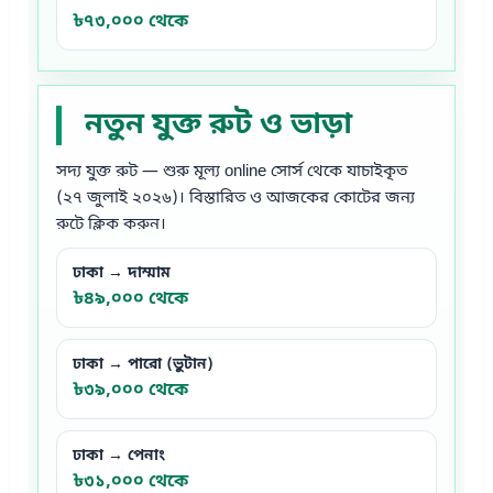
৳৭৩,০০০ থেকে
নতুন যুক্ত রুট ও ভাড়া
সদ্য যুক্ত রুট — শুরু মূল্য online সোর্স থেকে যাচাইকৃত
(২৭ জুলাই ২০২৬)। বিস্তারিত ও আজকের কোটের জন্য
রুটে ক্লিক করুন।
ঢাকা → দাম্মাম
৳৪৯,০০০ থেকে
ঢাকা → পারো (ভুটান)
৳৩৯,০০০ থেকে
ঢাকা → পেনাং
৳৩১,০০০ থেকে